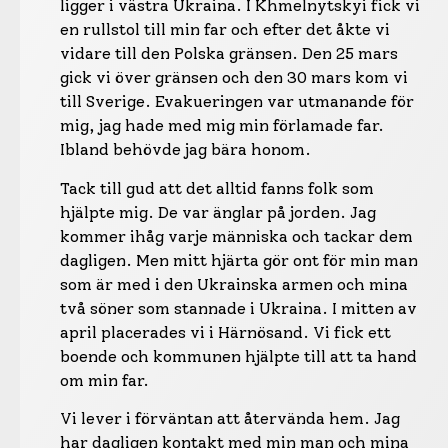
ligger i västra Ukraina. I Khmelnytskyi fick vi
en rullstol till min far och efter det åkte vi
vidare till den Polska gränsen. Den 25 mars
gick vi över gränsen och den 30 mars kom vi
till Sverige. Evakueringen var utmanande för
mig, jag hade med mig min förlamade far.
Ibland behövde jag bära honom.
Tack till gud att det alltid fanns folk som
hjälpte mig. De var änglar på jorden. Jag
kommer ihåg varje människa och tackar dem
dagligen. Men mitt hjärta gör ont för min man
som är med i den Ukrainska armen och mina
två söner som stannade i Ukraina. I mitten av
april placerades vi i Härnösand. Vi fick ett
boende och kommunen hjälpte till att ta hand
om min far.
Vi lever i förväntan att återvända hem. Jag
har dagligen kontakt med min man och mina