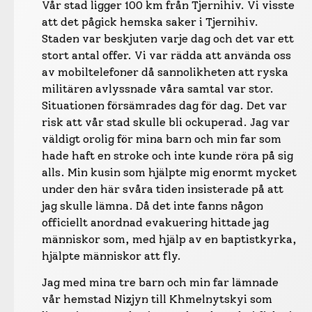
Vår stad ligger 100 km från Tjernihiv. Vi visste
att det pågick hemska saker i Tjernihiv.
Staden var beskjuten varje dag och det var ett
stort antal offer. Vi var rädda att använda oss
av mobiltelefoner då sannolikheten att ryska
militären avlyssnade våra samtal var stor.
Situationen försämrades dag för dag. Det var
risk att vår stad skulle bli ockuperad. Jag var
väldigt orolig för mina barn och min far som
hade haft en stroke och inte kunde röra på sig
alls. Min kusin som hjälpte mig enormt mycket
under den här svåra tiden insisterade på att
jag skulle lämna. Då det inte fanns någon
officiellt anordnad evakuering hittade jag
människor som, med hjälp av en baptistkyrka,
hjälpte människor att fly.
Jag med mina tre barn och min far lämnade
vår hemstad Nizjyn till Khmelnytskyi som